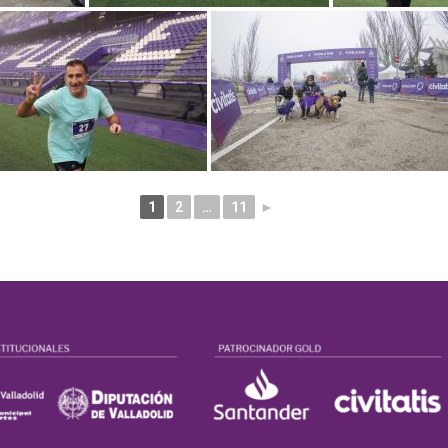
1
2
…
11
►