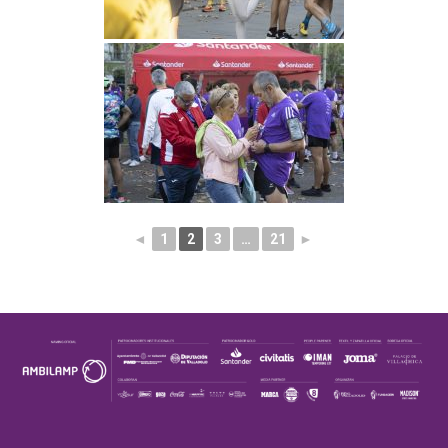
◄
1
2
3
…
21
►