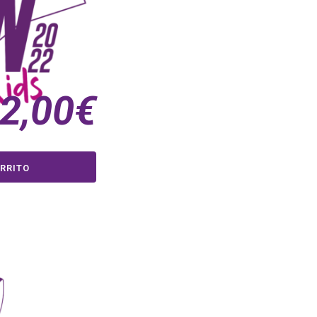
2,00
€
RRITO