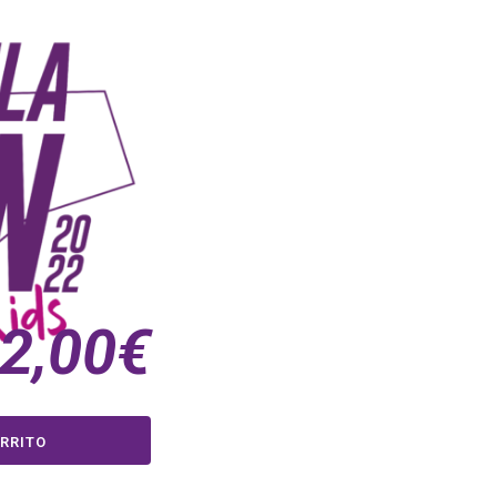
2,00
€
RRITO